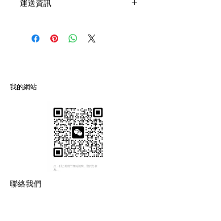
運送資訊
如何處理不滿意的產品。撰寫政策時，
買家總是希望能在購買之前清楚了解產
請盡量開門見山，以便建立互信，讓顧
品。所以請盡量提供資訊，讓顧客有信
這是個運送政策，適合加入與運送方
客有信心購買您的產品。
心和决心購買產品。
法、包裝和費用相關的資訊。撰寫政策
時，請盡量開門見山，以便建立互信，
讓顧客有信心購買您的產品。
我的網站
聯絡我們