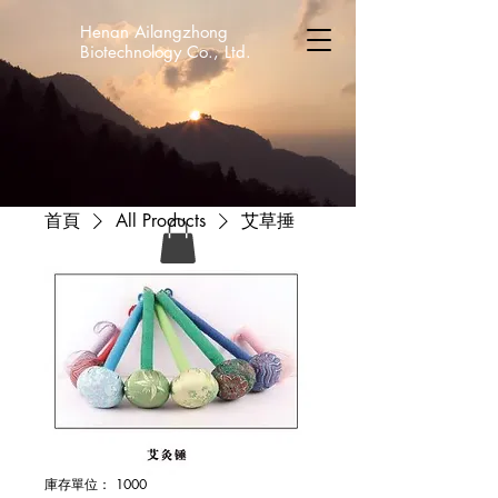
Henan Ailangzhong
Biotechnology Co., Ltd.
首頁
All Products
艾草捶
庫存單位： 1000