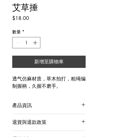
艾草捶
價
$18.00
格
數量
*
新增至購物車
透气仿麻材质，草木拍打，粗绳编
制握柄，久握不磨手。
產品資訊
這是產品詳情，適合加入有關產品的更
退貨與退款政策
多資訊，例如尺寸、材料、保固和清洗
說明。另外，您也可在此處形容產品的
這是退貨與退款政策，適合向客戶解釋
獨特之處，以及可給客戶帶來的好處。